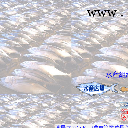
www .
.
水産組織・
官民ファンド (農林漁業成長