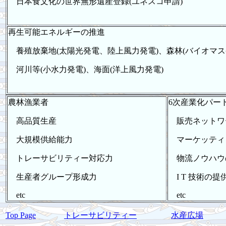
日本食文化の世界無形遺産登録(ユネスコ申請)
再生可能エネルギーの推進
養殖放棄地(太陽光発電、陸上風力発電)、森林(バイオマス
河川等(小水力発電)、海面(洋上風力発電)
農林漁業者
6次産業化パー
高品質生産
販売ネットワ
大規模供給能力
マーケッティ
トレーサビリティー対応力
物流ノウハウ
生産者グループ形成力
I T 技術の提
etc
etc
Top Page
トレーサビリティー
水産広場